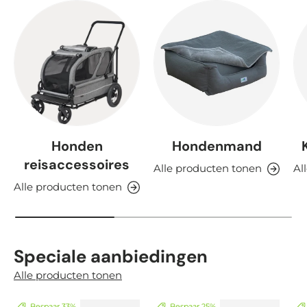
Honden
Hondenmand
reisaccessoires
Alle producten tonen
Al
Alle producten tonen
Speciale aanbiedingen
Alle producten tonen
Bespaar 33%
Bespaar 25%