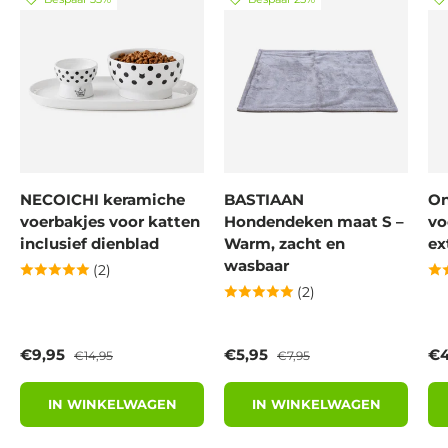
NECOICHI keramiche
BASTIAAN
On
voerbakjes voor katten
Hondendeken maat S –
vo
inclusief dienblad
Warm, zacht en
ex
wasbaar
(2)
(2)
Verkoopprijs
Reguliere prijs
Verkoopprijs
Reguliere prijs
Ve
€9,95
€5,95
€4
€14,95
€7,95
IN WINKELWAGEN
IN WINKELWAGEN