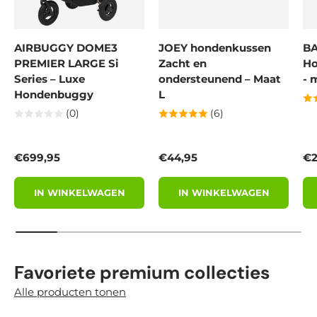
AIRBUGGY DOME3
JOEY hondenkussen
BA
PREMIER LARGE Si
Zacht en
Ho
Series – Luxe
ondersteunend – Maat
- 
Hondenbuggy
L
(0)
(6)
Reguliere prijs
Reguliere prijs
Re
€699,95
€44,95
€2
IN WINKELWAGEN
IN WINKELWAGEN
Favoriete premium collecties
Alle producten tonen