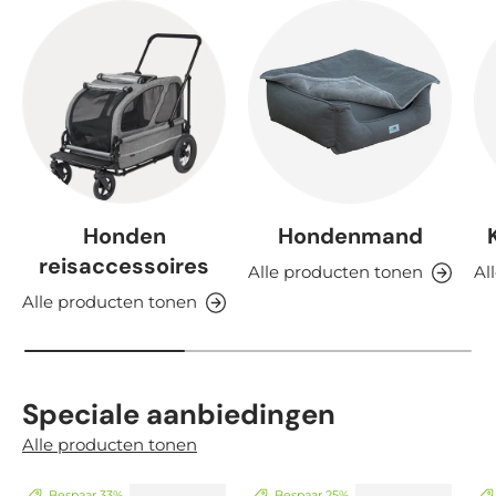
Honden
Hondenmand
reisaccessoires
Alle producten tonen
Al
Alle producten tonen
Speciale aanbiedingen
Alle producten tonen
Bespaar 33%
Bespaar 25%