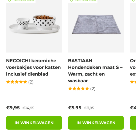
NECOICHI keramiche
BASTIAAN
On
voerbakjes voor katten
Hondendeken maat S –
vo
inclusief dienblad
Warm, zacht en
ex
wasbaar
(2)
(2)
Verkoopprijs
Reguliere prijs
Verkoopprijs
Reguliere prijs
Ve
€9,95
€5,95
€4
€14,95
€7,95
IN WINKELWAGEN
IN WINKELWAGEN