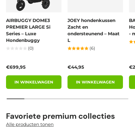
AIRBUGGY DOME3
JOEY hondenkussen
BA
PREMIER LARGE Si
Zacht en
Ho
Series – Luxe
ondersteunend – Maat
- 
Hondenbuggy
L
(0)
(6)
Reguliere prijs
Reguliere prijs
Re
€699,95
€44,95
€2
IN WINKELWAGEN
IN WINKELWAGEN
Favoriete premium collecties
Alle producten tonen