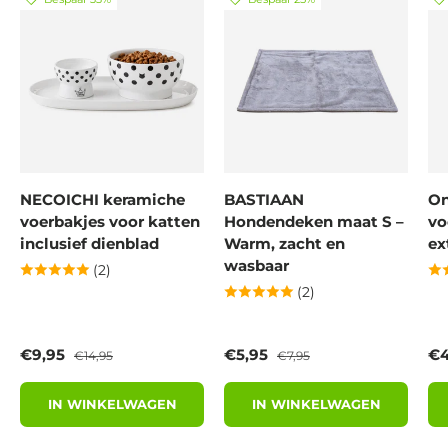
NECOICHI keramiche
BASTIAAN
On
voerbakjes voor katten
Hondendeken maat S –
vo
inclusief dienblad
Warm, zacht en
ex
wasbaar
(2)
(2)
Verkoopprijs
Reguliere prijs
Verkoopprijs
Reguliere prijs
Ve
€9,95
€5,95
€4
€14,95
€7,95
IN WINKELWAGEN
IN WINKELWAGEN