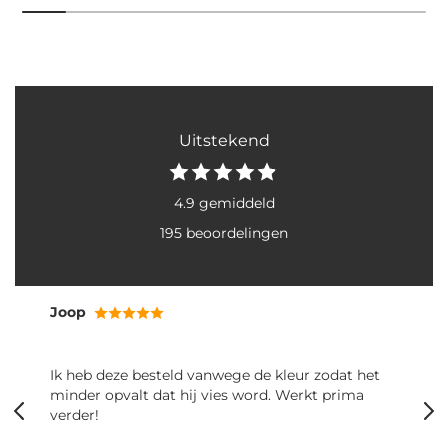
Uitstekend
4.9 gemiddeld
195 beoordelingen
Janette
besteld vanwege de kleur zodat het
Mooie en vooral stevige bugg
t dat hij vies word. Werkt prima
zitten er graag en c