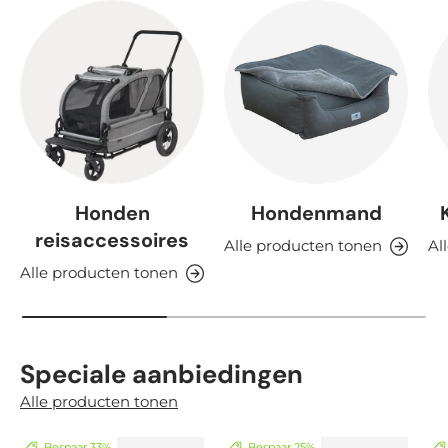
Honden
Hondenmand
reisaccessoires
Alle producten tonen
Al
Alle producten tonen
Speciale aanbiedingen
Alle producten tonen
Bespaar 33%
Bespaar 25%