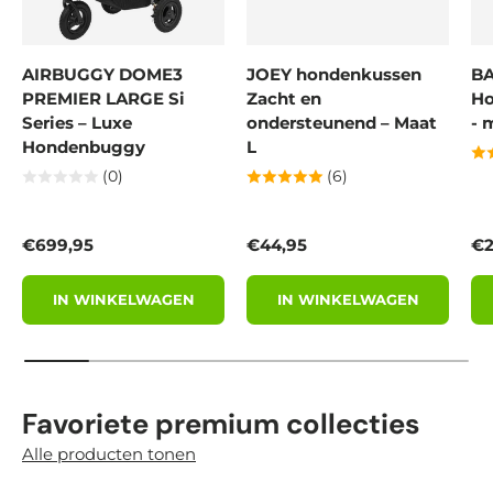
AIRBUGGY DOME3
JOEY hondenkussen
BA
PREMIER LARGE Si
Zacht en
Ho
Series – Luxe
ondersteunend – Maat
- 
Hondenbuggy
L
(0)
(6)
Reguliere prijs
Reguliere prijs
Re
€699,95
€44,95
€2
IN WINKELWAGEN
IN WINKELWAGEN
Favoriete premium collecties
Alle producten tonen