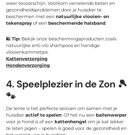
weer tevoorschijn. Voorkom vervelende beten en
gezondheidsproblemen door je huisdier te
beschermen met een
natuurlijke vlooien- en
tekenspray
of een
beschermende halsband
.
🛍
Tip:
Bekijk onze beschermingsproducten zoals
natuurlijke anti-vlo shampoos en handige
vlooienkammetjes.
Kattenverzorging
Hondenverzorging
4.
Speelplezier in de Zon
🎾
🐾
De lente is het perfecte seizoen om samen met je
huisdier
actief te spelen
. Of het nu een
ballenwerper
voor je hond is of een
kattenhengel
om je kat lekker
te laten jagen – spelen is goed voor de gezondheid en
het welzijn van je huisdier!