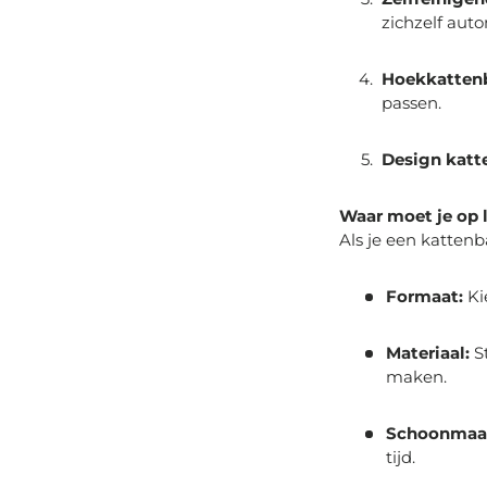
zichzelf auto
Hoekkatten
passen.
Design kat
Waar moet je op l
Als je een katten
Formaat:
Ki
Materiaal:
St
maken.
Schoonmaa
tijd.