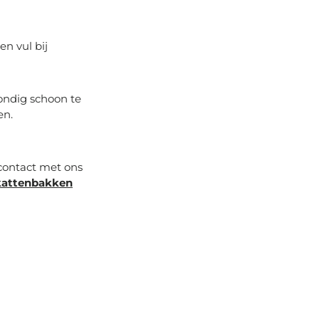
en vul bij
ondig schoon te
en.
 contact met ons
kattenbakken