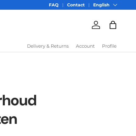
Language
FAQ
Contact
English
Account
Bag
Delivery & Returns
Account
Profile
rhoud
ten