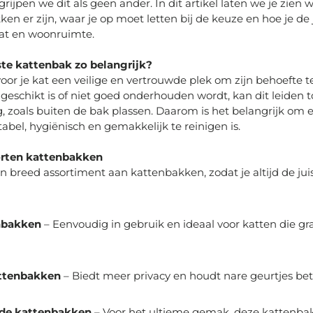
rijpen we dit als geen ander. In dit artikel laten we je zien 
en er zijn, waar je op moet letten bij de keuze en hoe je de 
kat en woonruimte.
ste kattenbak zo belangrijk?
voor je kat een veilige en vertrouwde plek om zijn behoefte
geschikt is of niet goed onderhouden wordt, kan dit leiden to
 zoals buiten de bak plassen. Daarom is het belangrijk om 
abel, hygiënisch en gemakkelijk te reinigen is.
orten kattenbakken
n breed assortiment aan kattenbakken, zodat je altijd de ju
nbakken
– Eenvoudig in gebruik en ideaal voor katten die gr
ttenbakken
– Biedt meer privacy en houdt nare geurtjes bete
nde kattenbakken
– Voor het ultieme gemak, deze kattenba