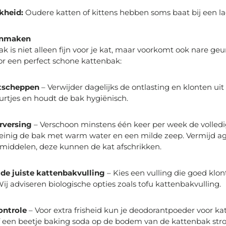
kheid:
Oudere katten of kittens hebben soms baat bij een la
onmaken
k is niet alleen fijn voor je kat, maar voorkomt ook nare geurt
oor een perfect schone kattenbak:
itscheppen
– Verwijder dagelijks de ontlasting en klonten uit
rtjes en houdt de bak hygiënisch.
rversing
– Verschoon minstens één keer per week de volled
einig de bak met warm water en een milde zeep. Vermijd ag
iddelen, deze kunnen de kat afschrikken.
de juiste kattenbakvulling
– Kies een vulling die goed klon
Wij
adviseren biologische opties zoals tofu kattenbakvulling.
ontrole
– Voor extra frisheid kun je deodorantpoeder voor ka
 een beetje baking soda op de bodem van de kattenbak stro