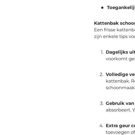
Toegankelij
Kattenbak scho
Een frisse kattenba
zijn enkele tips v
Dagelijks u
voorkomt geu
Volledige ve
kattenbak. R
schoonmaakm
Gebruik van 
absorbeert. 
Extra geur c
toevoegen of