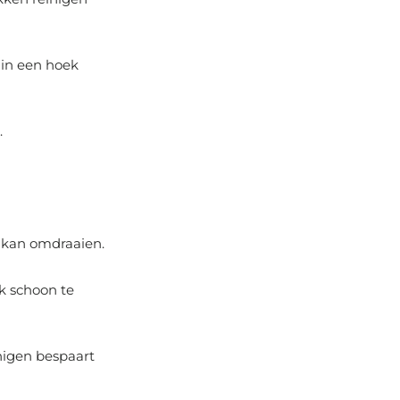
 in een hoek
.
k kan omdraaien.
k schoon te
nigen bespaart