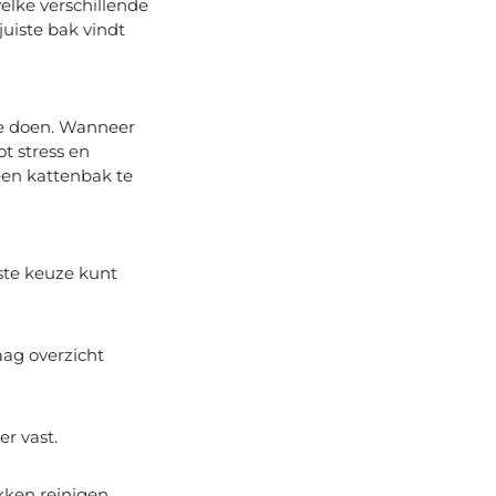
welke verschillende
juiste bak vindt
 te doen. Wanneer
t stress en
een kattenbak te
iste keuze kunt
aag overzicht
r vast.
kken reinigen