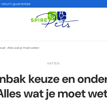
ay return guarantee
oud - Alles wat je moet weten
KATTEN
enbak keuze en onde
Alles wat je moet we