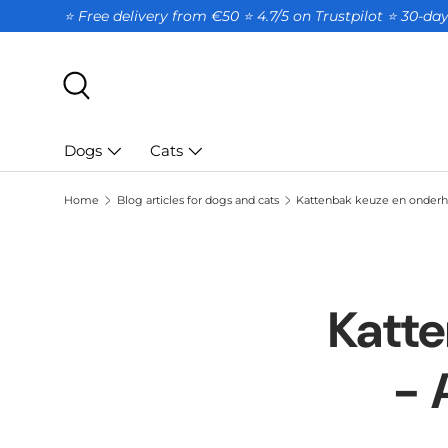
⭐ Free delivery from €50 ⭐ 4.7/5 on Trustpilot ⭐️ 30-d
SKIP TO CONTENT
Search
Dogs
Cats
Home
Blog articles for dogs and cats
Kattenbak keuze en onderh
Katt
- 