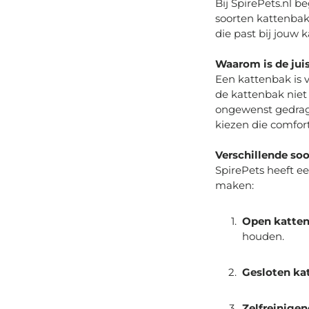
Bij SpirePets.nl
beg
soorten kattenbakk
die past bij jouw 
Waarom is de jui
Een kattenbak is 
de kattenbak niet 
ongewenst gedrag,
kiezen die comfort
Verschillende so
SpirePets heeft ee
maken:
Open katte
houden.
Gesloten ka
Zelfreinige