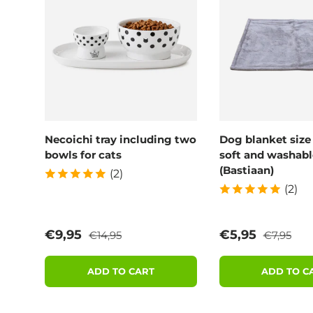
Necoichi tray including two
Dog blanket size
bowls for cats
soft and washabl
(Bastiaan)
(2)
(2)
Regular price
Regular p
Sale price
Sale price
€9,95
€5,95
€14,95
€7,95
ADD TO CART
ADD TO C