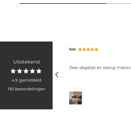
RB
Uitstekend
tevig materiaal
Fijne poepzakjes: makkelijk va
rollen goed uit. Het grote form
voor twee grote boodschappe
4.9 gemiddeld
honden. Ook snel geleverd, he
195 beoordelingen