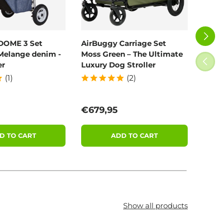
NEXT
DOME 3 Set
AirBuggy Carriage Set
Poo
Melange denim -
Moss Green – The Ultimate
100
PREV
er
Luxury Dog Stroller
(1)
(2)
price
Regular price
Reg
€679,95
€11
D TO CART
ADD TO CART
Show all products