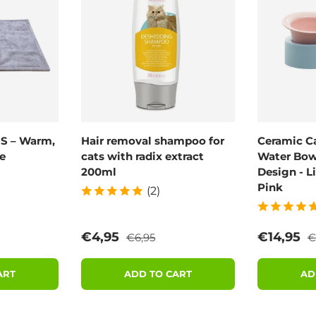
 S – Warm,
Hair removal shampoo for
Ceramic C
e
cats with radix extract
Water Bowl
200ml
Design - L
Pink
(2)
rice
Regular price
R
Sale price
Sale pric
€4,95
€14,95
€6,95
€
ART
ADD TO CART
AD