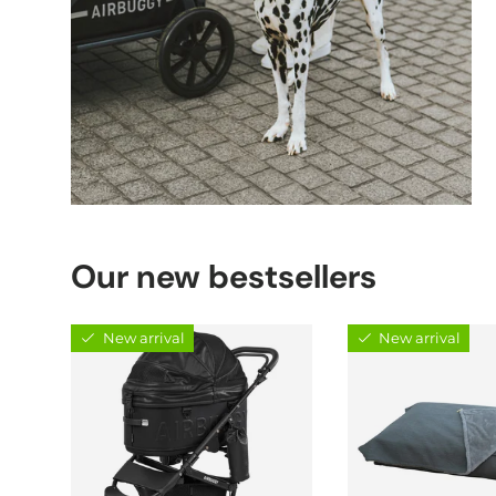
Our new bestsellers
New arrival
New arrival