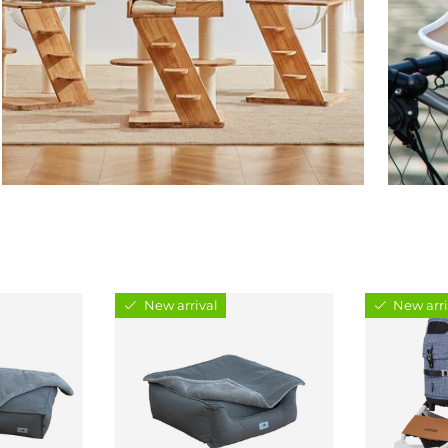
New arrival
New arri