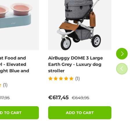
NEXT
at Food and
AirBuggy DOME 3 Large
Air
 - Elevated
Earth Grey - Luxury dog
Blo
PREV
ight Blue and
stroller
(1)
(1)
egular price
Regular price
e
Sale price
Sal
€617,45
€6
17,95
€649,95
D TO CART
ADD TO CART