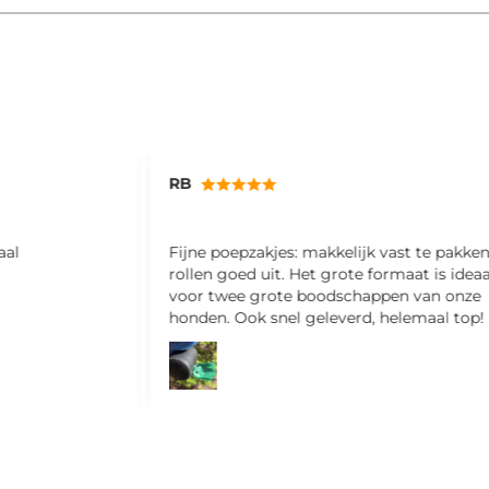
Miriam
st te pakken en
Ik ben hier erg blij mee! Fijne shampoo e
aat is ideaal
ruikt ook nog lekker
n van onze
lemaal top!