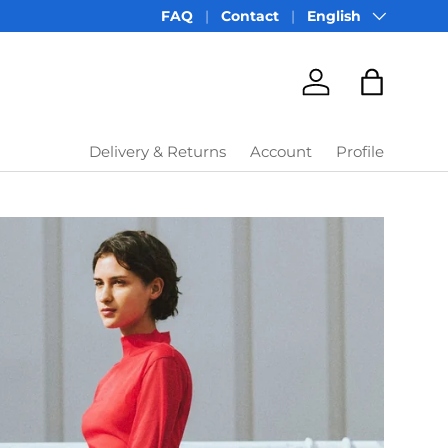
Language
FAQ
Contact
English
Account
Bag
Delivery & Returns
Account
Profile