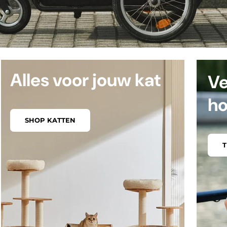
Alles voor jouw kat
Ve
h
SHOP KATTEN
T