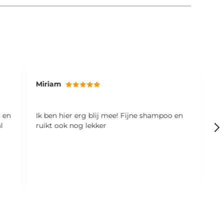
Victoria
J
n
Leuk honden fietsstoeltje, onze bobby
I
(schnauzer) vind het echt heel erg leuk om
h
mee te gaan fietsen. Dankjewel Brook &
p
Breeze 🙏🐶