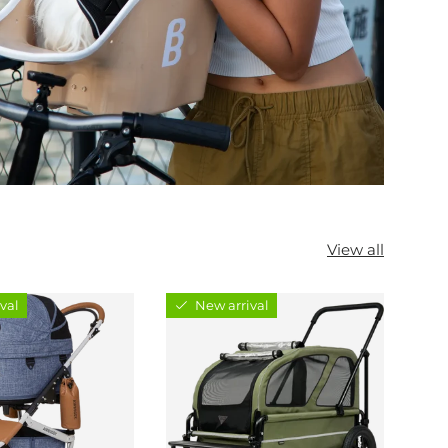
View all
val
New arrival