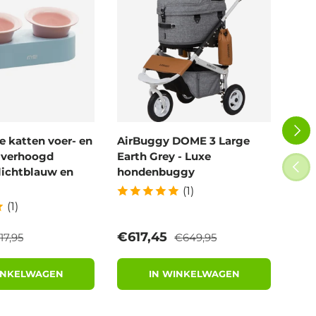
VOLG
 katten voer- en
AirBuggy DOME 3 Large
Air
- verhoogd
Earth Grey - Luxe
Blo
VORI
lichtblauw en
hondenbuggy
wan
(1)
(1)
eguliere prijs
Reguliere prijs
rijs
Verkoopprijs
Ver
€617,45
€6
17,95
€649,95
INKELWAGEN
IN WINKELWAGEN