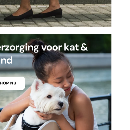
rzorging voor kat &
ond
SHOP NU