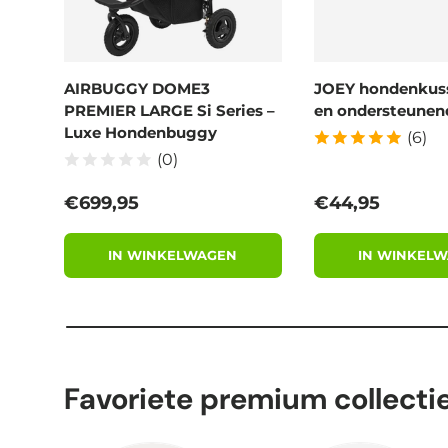
AIRBUGGY DOME3
JOEY hondenkus
PREMIER LARGE Si Series –
en ondersteunend
Luxe Hondenbuggy
(6)
(0)
Reguliere prijs
Reguliere prijs
€699,95
€44,95
IN WINKELWAGEN
IN WINKEL
Favoriete premium collecti