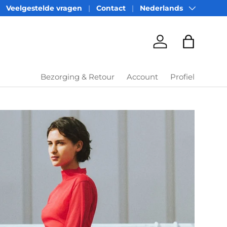
Taal
Veelgestelde vragen
Contact
Nederlands
Account
Tas
Bezorging & Retour
Account
Profiel