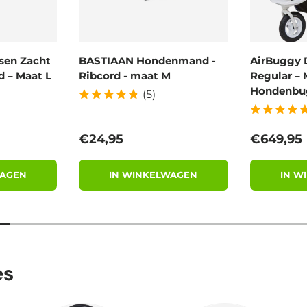
sen Zacht
BASTIAAN Hondenmand -
AirBuggy 
 – Maat L
Ribcord - maat M
Regular – 
Hondenbu
(5)
Reguliere prijs
Reguliere
€24,95
€649,95
WAGEN
IN WINKELWAGEN
IN W
es