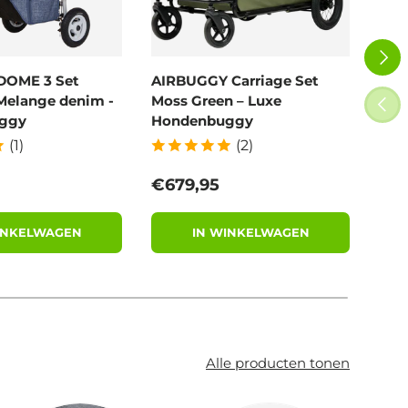
VOLG
DOME 3 Set
AIRBUGGY Carriage Set
Poe
Melange denim -
Moss Green – Luxe
100
VORI
ggy
Hondenbuggy
afb
(1)
(2)
 prijs
Reguliere prijs
Reg
€679,95
€9,
INKELWAGEN
IN WINKELWAGEN
Alle producten tonen