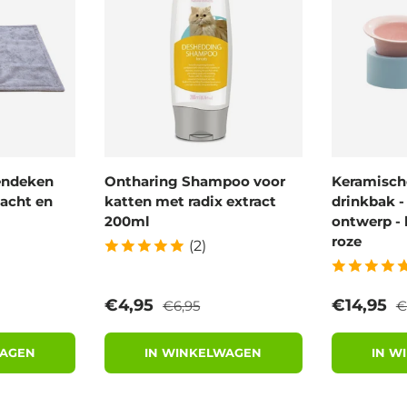
endeken
Ontharing Shampoo voor
Keramische
acht en
katten met radix extract
drinkbak 
200ml
ontwerp - 
roze
(2)
prijs
Reguliere prijs
R
Verkoopprijs
Verkoopp
€4,95
€14,95
€6,95
€
WAGEN
IN WINKELWAGEN
IN W