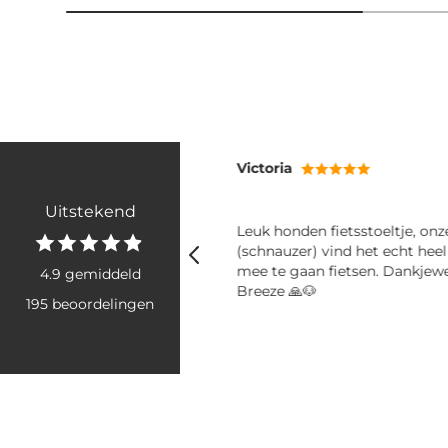
Victoria
Uitstekend
ij mee! Fijne shampoo en
Leuk honden fietsstoeltje, on
er
(schnauzer) vind het echt hee
mee te gaan fietsen. Dankjew
4.9 gemiddeld
Breeze 🙏🐶
195 beoordelingen