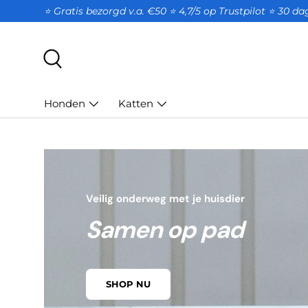
⭐ Gratis bezorgd v.a. €50 ⭐ 4,7/5 op Trustpilot ⭐️ 30 d
GA NAAR INHOUD
Zoeken
Honden
Katten
Veilig onderweg met je huisdier
Samen op pad
SHOP NU