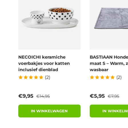
NECOICHI keramiche
BASTIAAN Hond
voerbakjes voor katten
maat S – Warm, z
inclusief dienblad
wasbaar
(2)
(2)
Reguliere prijs
Reguliere 
Verkoopprijs
Verkoopprijs
€9,95
€5,95
€14,95
€7,95
IN WINKELWAGEN
IN WINKEL