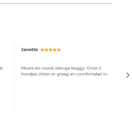
Janette
M
at
Mooie en vooral stevige buggy. Onze 2
S
t
hondjes zitten er graag en comfortabel in.
f