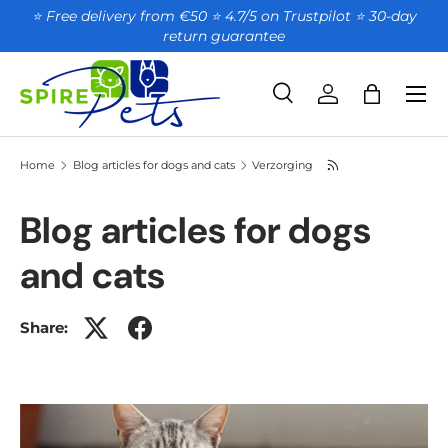
⭐ Free delivery from €50 ⭐ 4.7/5 on Trustpilot ⭐️ 30-day
return guarantee
SKIP TO CONTENT
Search
Account
Bag
Search
Product type
All
Home
Blog articles for dogs and cats
Verzorging
Blog articles for dogs
and cats
Share: