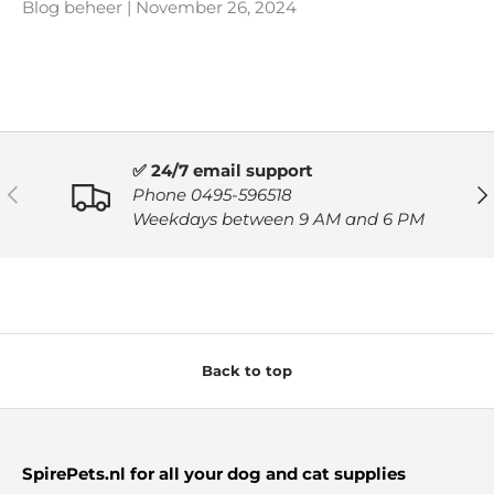
Blog beheer |
November 26, 2024
✅ 24/7 email support
PREVIOUS
NE
Phone 0495-596518
Weekdays between 9 AM and 6 PM
Back to top
SpirePets.nl for all your dog and cat supplies