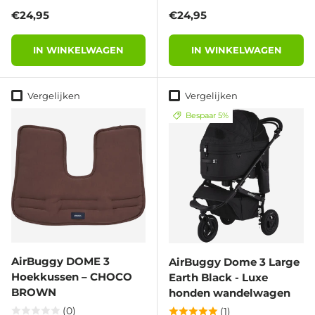
Reguliere prijs
Reguliere prijs
€24,95
€24,95
IN WINKELWAGEN
IN WINKELWAGEN
Vergelijken
Vergelijken
Bespaar 5%
AirBuggy DOME 3
AirBuggy Dome 3 Large
Hoekkussen – CHOCO
Earth Black - Luxe
BROWN
honden wandelwagen
(0)
(1)