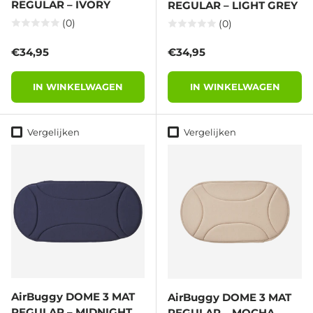
REGULAR – IVORY
REGULAR – LIGHT GREY
(0)
(0)
Reguliere prijs
Reguliere prijs
€34,95
€34,95
IN WINKELWAGEN
IN WINKELWAGEN
Vergelijken
Vergelijken
AirBuggy DOME 3 MAT
AirBuggy DOME 3 MAT
REGULAR – MIDNIGHT
REGULAR – MOCHA