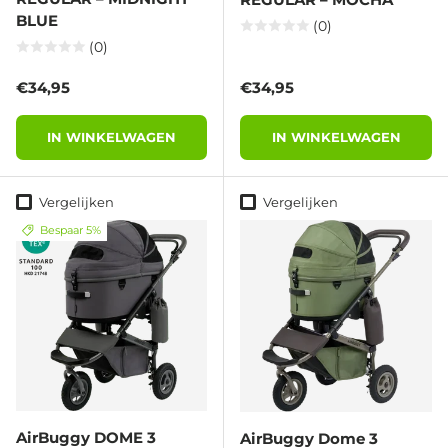
BLUE
(0)
(0)
Reguliere prijs
Reguliere prijs
€34,95
€34,95
IN WINKELWAGEN
IN WINKELWAGEN
Vergelijken
Vergelijken
Bespaar 5%
AirBuggy DOME 3
AirBuggy Dome 3