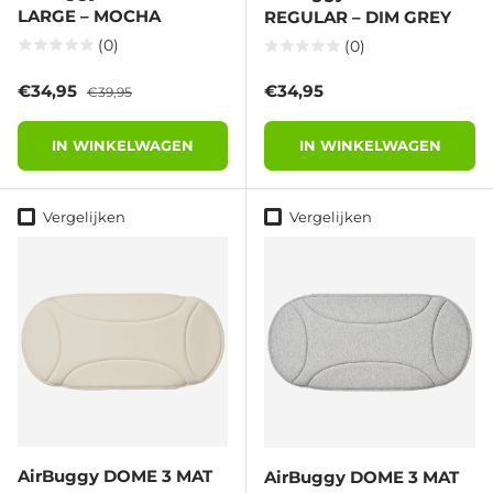
LARGE – MOCHA
REGULAR – DIM GREY
(0)
(0)
Verkoopprijs
Reguliere prijs
Reguliere prijs
€34,95
€34,95
€39,95
IN WINKELWAGEN
IN WINKELWAGEN
Vergelijken
Vergelijken
AirBuggy DOME 3 MAT
AirBuggy DOME 3 MAT