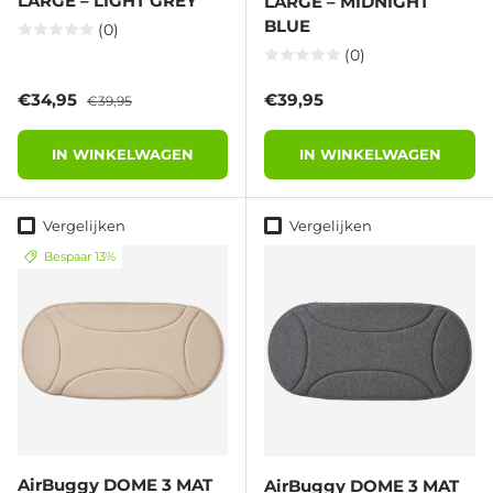
LARGE – LIGHT GREY
LARGE – MIDNIGHT
BLUE
(0)
(0)
Verkoopprijs
Reguliere prijs
Reguliere prijs
€34,95
€39,95
€39,95
IN WINKELWAGEN
IN WINKELWAGEN
Vergelijken
Vergelijken
Bespaar 13%
AirBuggy DOME 3 MAT
AirBuggy DOME 3 MAT