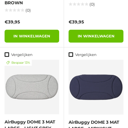
BROWN
(0)
(0)
Reguliere prijs
Reguliere prijs
€39,95
€39,95
IN WINKELWAGEN
IN WINKELWAGEN
Vergelijken
Vergelijken
Bespaar 13%
AirBuggy DOME 3 MAT
AirBuggy DOME 3 MAT