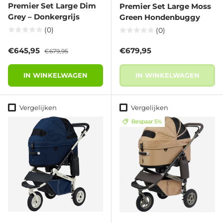
Premier Set Large Dim
Premier Set Large Moss
Grey – Donkergrijs
Green Hondenbuggy
(0)
(0)
Verkoopprijs
Reguliere prijs
Reguliere prijs
€645,95
€679,95
€679,95
IN WINKELWAGEN
IN WINKELWAGEN
Vergelijken
Vergelijken
Bespaar 5%