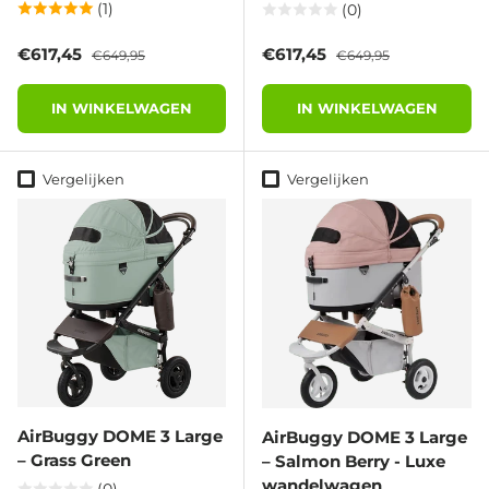
(1)
(0)
Verkoopprijs
Reguliere prijs
Verkoopprijs
Reguliere prijs
€617,45
€617,45
€649,95
€649,95
IN WINKELWAGEN
IN WINKELWAGEN
Vergelijken
Vergelijken
AirBuggy DOME 3 Large
AirBuggy DOME 3 Large
– Grass Green
– Salmon Berry - Luxe
wandelwagen
(0)