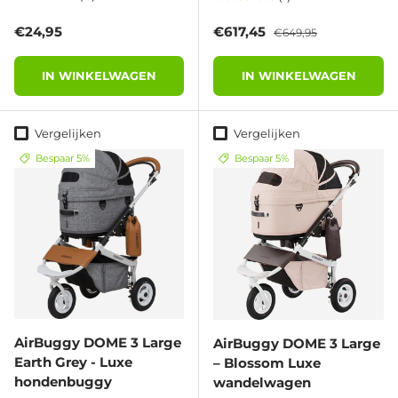
Reguliere prijs
Verkoopprijs
Reguliere prijs
€24,95
€617,45
€649,95
IN WINKELWAGEN
IN WINKELWAGEN
Vergelijken
Vergelijken
Bespaar 5%
Bespaar 5%
AirBuggy DOME 3 Large
AirBuggy DOME 3 Large
Earth Grey - Luxe
– Blossom Luxe
hondenbuggy
wandelwagen