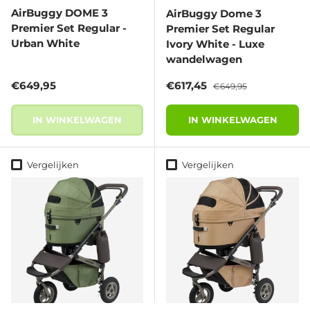
AirBuggy DOME 3
AirBuggy Dome 3
Premier Set Regular -
Premier Set Regular
Urban White
Ivory White - Luxe
wandelwagen
Reguliere prijs
Verkoopprijs
Reguliere prijs
€649,95
€617,45
€649,95
IN WINKELWAGEN
IN WINKELWAGEN
Vergelijken
Vergelijken