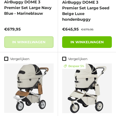
AirBuggy DOME 3
AirBuggy DOME 3
Premier Set Large Navy
Premier Set Large Seed
Blue - Marineblauw
Beige Luxe
hondenbuggy
Reguliere prijs
Verkoopprijs
Reguliere prijs
€679,95
€645,95
€679,95
IN WINKELWAGEN
IN WINKELWAGEN
Vergelijken
Vergelijken
Bespaar 5%