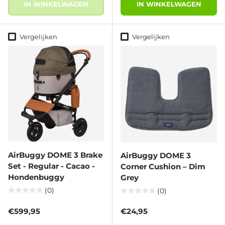
IN WINKELWAGEN
IN WINKELWAGEN
Vergelijken
Vergelijken
AirBuggy DOME 3 Brake
AirBuggy DOME 3
Set - Regular - Cacao -
Corner Cushion – Dim
Hondenbuggy
Grey
(0)
(0)
Reguliere prijs
Reguliere prijs
€599,95
€24,95