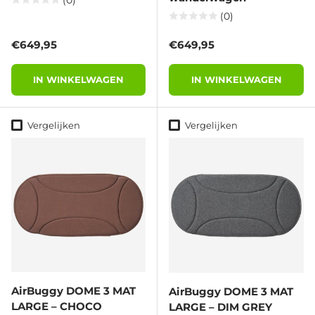
(0)
Reguliere prijs
Reguliere prijs
€649,95
€649,95
IN WINKELWAGEN
IN WINKELWAGEN
Vergelijken
Vergelijken
AirBuggy DOME 3 MAT
AirBuggy DOME 3 MAT
LARGE – CHOCO
LARGE – DIM GREY