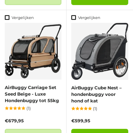
Vergelijken
Vergelijken
AirBuggy Carriage Set
AirBuggy Cube Nest –
Seed Beige - Luxe
hondenbuggy voor
Hondenbuggy tot 55kg
hond of kat
(1)
(1)
Reguliere prijs
Reguliere prijs
€679,95
€599,95