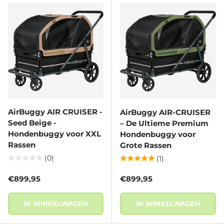
AirBuggy AIR CRUISER -
AirBuggy AIR-CRUISER
Seed Beige -
– De Ultieme Premium
Hondenbuggy voor XXL
Hondenbuggy voor
Rassen
Grote Rassen
(0)
(1)
Reguliere prijs
Reguliere prijs
€899,95
€899,95
IN WINKELWAGEN
IN WINKELWAGEN