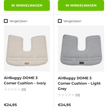
IN WINKELWAGEN
IN WINKELWAGEN
Vergelijken
Vergelijken
AirBuggy DOME 3
AirBuggy DOME 3
Corner Cushion – Ivory
Corner Cushion – Light
Grey
(0)
(0)
Reguliere prijs
Reguliere prijs
€24,95
€24,95