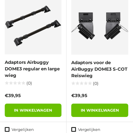
Adaptors Airbuggy
Adaptors voor de
DOME3 regular en large
AirBuggy DOME3 S-COT
wieg
Reiswieg
(0)
(0)
Reguliere prijs
Reguliere prijs
€39,95
€39,95
IN WINKELWAGEN
IN WINKELWAGEN
Vergelijken
Vergelijken