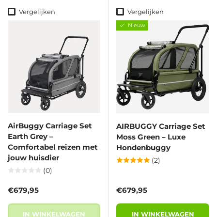
Vergelijken
Vergelijken
Nieuw
AirBuggy Carriage Set
AIRBUGGY Carriage Set
Earth Grey –
Moss Green – Luxe
Comfortabel reizen met
Hondenbuggy
jouw huisdier
(2)
(0)
Reguliere prijs
Reguliere prijs
€679,95
€679,95
IN WINKELWAGEN
IN WINKELWAGEN