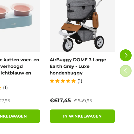
VOLG
 katten voer- en
AirBuggy DOME 3 Large
Air
- verhoogd
Earth Grey - Luxe
Blo
VORI
lichtblauw en
hondenbuggy
wan
(1)
(1)
eguliere prijs
Reguliere prijs
rijs
Verkoopprijs
Ver
€617,45
€6
17,95
€649,95
INKELWAGEN
IN WINKELWAGEN