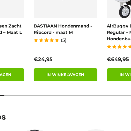
sen Zacht
BASTIAAN Hondenmand -
AirBuggy 
 – Maat L
Ribcord - maat M
Regular – 
Hondenbu
(5)
Reguliere prijs
Reguliere
€24,95
€649,95
WAGEN
IN WINKELWAGEN
IN W
es