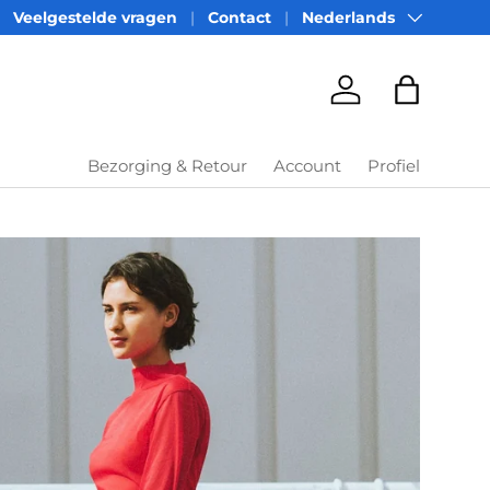
Taal
Veelgestelde vragen
Contact
Nederlands
Account
Tas
Bezorging & Retour
Account
Profiel