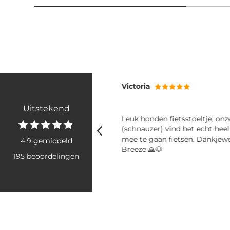
Victoria
Uitstekend
ij mee! Fijne shampoo en
Leuk honden fietsstoeltje, on
er
(schnauzer) vind het echt hee
mee te gaan fietsen. Dankjew
4.9 gemiddeld
Breeze 🙏🐶
195 beoordelingen