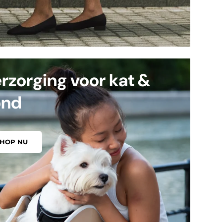
rzorging voor kat &
ond
SHOP NU