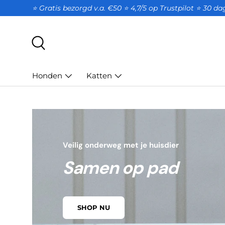
⭐ Gratis bezorgd v.a. €50 ⭐ 4,7/5 op Trustpilot ⭐️ 30 d
GA NAAR INHOUD
Zoeken
Honden
Katten
Veilig onderweg met je huisdier
Samen op pad
SHOP NU