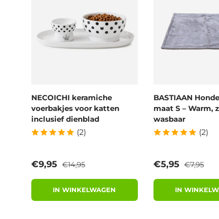
NECOICHI keramiche
BASTIAAN Hond
voerbakjes voor katten
maat S – Warm, z
inclusief dienblad
wasbaar
(2)
(2)
Reguliere prijs
Reguliere 
Verkoopprijs
Verkoopprijs
€9,95
€5,95
€14,95
€7,95
IN WINKELWAGEN
IN WINKEL