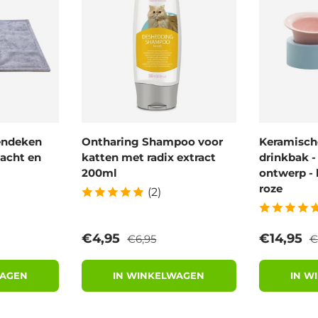
endeken
Ontharing Shampoo voor
Keramische
acht en
katten met radix extract
drinkbak 
200ml
ontwerp - 
roze
(2)
prijs
Reguliere prijs
R
Verkoopprijs
Verkoopp
€4,95
€14,95
€6,95
€
WAGEN
IN WINKELWAGEN
IN W