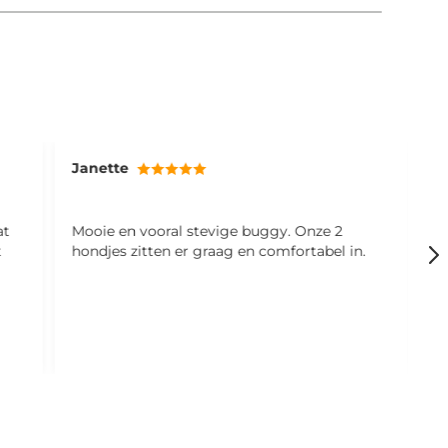
Janette
M
at
Mooie en vooral stevige buggy. Onze 2
S
t
hondjes zitten er graag en comfortabel in.
f