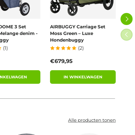
VOLG
DOME 3 Set
AIRBUGGY Carriage Set
Poe
Melange denim -
Moss Green – Luxe
100
VORI
ggy
Hondenbuggy
afb
(1)
(2)
 prijs
Reguliere prijs
Reg
€679,95
€11
INKELWAGEN
IN WINKELWAGEN
Alle producten tonen