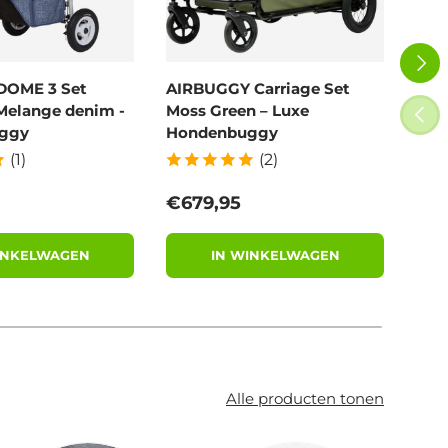
VOLG
DOME 3 Set
AIRBUGGY Carriage Set
Poe
Melange denim -
Moss Green – Luxe
100
VORI
ggy
Hondenbuggy
afb
(1)
(2)
 prijs
Reguliere prijs
Reg
€679,95
€9,
INKELWAGEN
IN WINKELWAGEN
Alle producten tonen