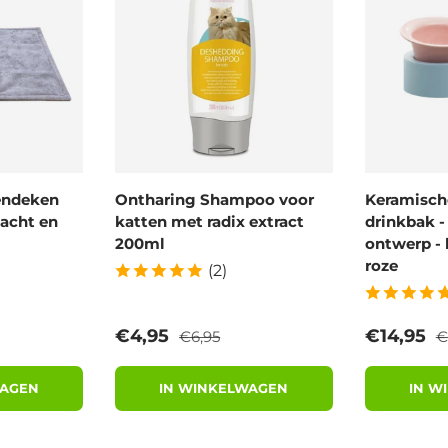
endeken
Ontharing Shampoo voor
Keramische
acht en
katten met radix extract
drinkbak 
200ml
ontwerp - 
roze
(2)
prijs
Reguliere prijs
R
Verkoopprijs
Verkoopp
€4,95
€14,95
€6,95
€
WAGEN
IN WINKELWAGEN
IN W