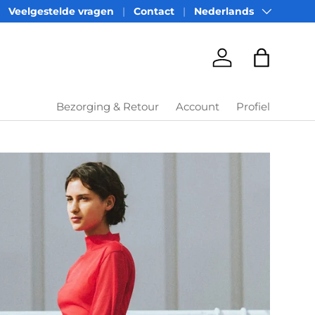
Taal
Veelgestelde vragen
Contact
Nederlands
Account
Tas
Bezorging & Retour
Account
Profiel