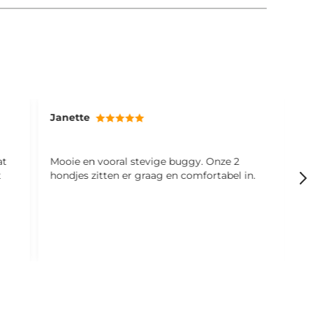
Janette
M
at
Mooie en vooral stevige buggy. Onze 2
S
t
hondjes zitten er graag en comfortabel in.
f