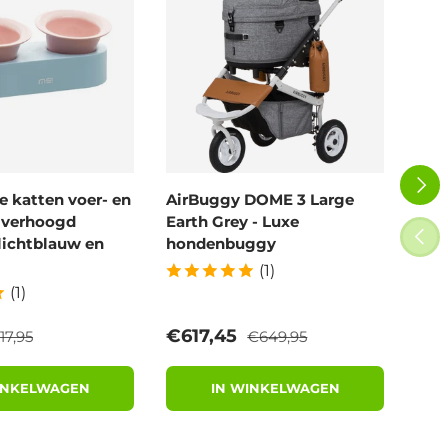
VOLG
 katten voer- en
AirBuggy DOME 3 Large
Air
- verhoogd
Earth Grey - Luxe
Blo
VORI
lichtblauw en
hondenbuggy
wan
(1)
(1)
eguliere prijs
Reguliere prijs
rijs
Verkoopprijs
Ver
€617,45
€6
17,95
€649,95
INKELWAGEN
IN WINKELWAGEN