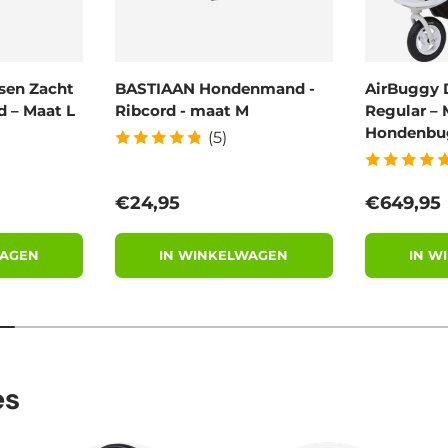
sen Zacht
BASTIAAN Hondenmand -
AirBuggy 
 – Maat L
Ribcord - maat M
Regular – 
Hondenbu
(5)
Reguliere prijs
Reguliere
€24,95
€649,95
WAGEN
IN WINKELWAGEN
IN W
es