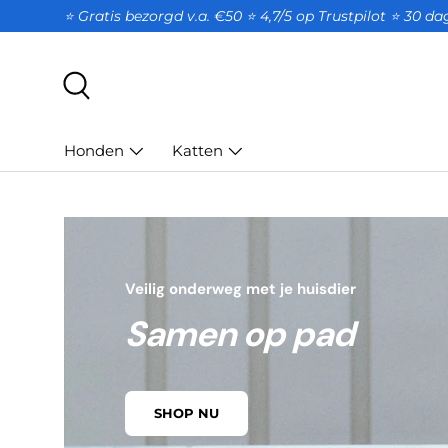
⭐ Gratis bezorgd v.a. €50 ⭐ 4,7/5 op Trustpilot ⭐️ 30 d
GA NAAR INHOUD
Zoeken
Honden
Katten
Veilig onderweg met je huisdier
Samen op pad
SHOP NU