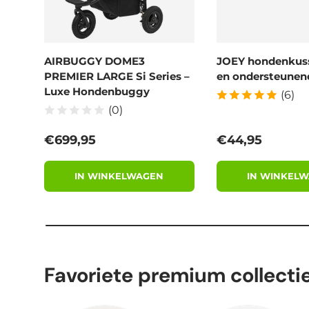
AIRBUGGY DOME3
JOEY hondenkus
PREMIER LARGE Si Series –
en ondersteunend
Luxe Hondenbuggy
(6)
(0)
Reguliere prijs
Reguliere prijs
€699,95
€44,95
IN WINKELWAGEN
IN WINKEL
Favoriete premium collecti