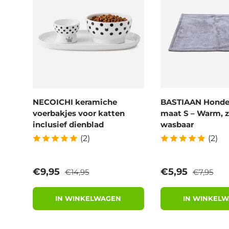
NECOICHI keramiche
BASTIAAN Hond
voerbakjes voor katten
maat S – Warm, z
inclusief dienblad
wasbaar
(2)
(2)
Reguliere prijs
Reguliere 
Verkoopprijs
Verkoopprijs
€9,95
€5,95
€14,95
€7,95
IN WINKELWAGEN
IN WINKEL