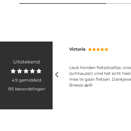
Victoria
Uitstekend
ij mee! Fijne shampoo en
Leuk honden fietsstoeltje, on
er
(schnauzer) vind het echt hee
mee te gaan fietsen. Dankjew
4.9 gemiddeld
Breeze 🙏🐶
195 beoordelingen