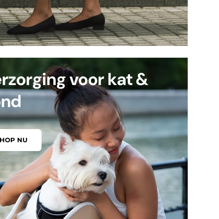
rzorging voor kat &
ond
SHOP NU