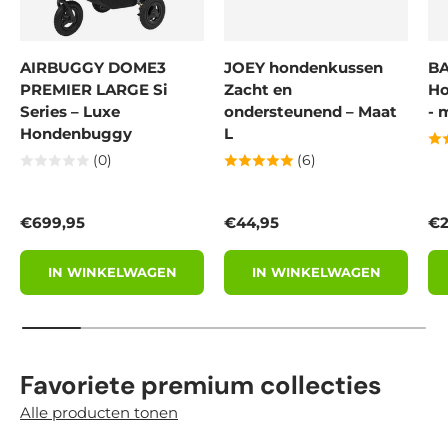
AIRBUGGY DOME3
JOEY hondenkussen
BA
PREMIER LARGE Si
Zacht en
Ho
Series – Luxe
ondersteunend – Maat
- 
Hondenbuggy
L
(0)
(6)
Reguliere prijs
Reguliere prijs
Re
€699,95
€44,95
€2
IN WINKELWAGEN
IN WINKELWAGEN
Favoriete premium collecties
Alle producten tonen