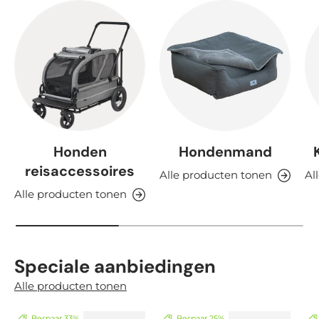
Honden
Hondenmand
reisaccessoires
Alle producten tonen
Al
Alle producten tonen
Speciale aanbiedingen
Alle producten tonen
Bespaar 33%
Bespaar 25%