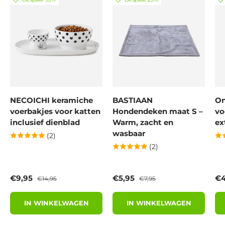
NECOICHI keramiche
BASTIAAN
On
voerbakjes voor katten
Hondendeken maat S –
vo
inclusief dienblad
Warm, zacht en
ex
wasbaar
(2)
(2)
Verkoopprijs
Reguliere prijs
Verkoopprijs
Reguliere prijs
Ve
€9,95
€5,95
€4
€14,95
€7,95
IN WINKELWAGEN
IN WINKELWAGEN