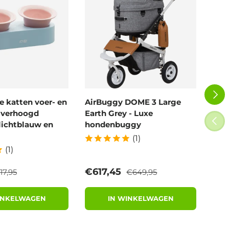
VOLG
 katten voer- en
AirBuggy DOME 3 Large
Air
- verhoogd
Earth Grey - Luxe
Blo
VORI
lichtblauw en
hondenbuggy
wan
(1)
(1)
eguliere prijs
Reguliere prijs
rijs
Verkoopprijs
Ver
€617,45
€6
17,95
€649,95
INKELWAGEN
IN WINKELWAGEN