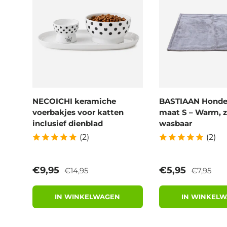
NECOICHI keramiche
BASTIAAN Hond
voerbakjes voor katten
maat S – Warm, z
inclusief dienblad
wasbaar
(2)
(2)
Reguliere prijs
Reguliere 
Verkoopprijs
Verkoopprijs
€9,95
€5,95
€14,95
€7,95
IN WINKELWAGEN
IN WINKEL