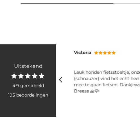
Victoria
Uitstekend
ij mee! Fijne shampoo en
Leuk honden fietsstoeltje, on
er
(schnauzer) vind het echt hee
mee te gaan fietsen. Dankjew
4.9 gemiddeld
Breeze 🙏🐶
195 beoordelingen