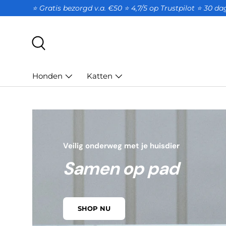
⭐ Gratis bezorgd v.a. €50 ⭐ 4,7/5 op Trustpilot ⭐️ 30 d
GA NAAR INHOUD
Zoeken
Honden
Katten
Veilig onderweg met je huisdier
Samen op pad
SHOP NU