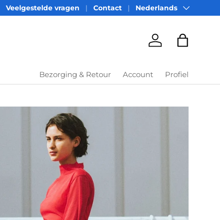
Taal
Veelgestelde vragen
Contact
Nederlands
Account
Tas
Bezorging & Retour
Account
Profiel