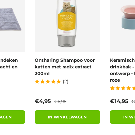
endeken
Ontharing Shampoo voor
Keramische
acht en
katten met radix extract
drinkbak 
200ml
ontwerp - 
roze
(2)
prijs
Reguliere prijs
R
Verkoopprijs
Verkoopp
€4,95
€14,95
€6,95
€
WAGEN
IN WINKELWAGEN
IN W