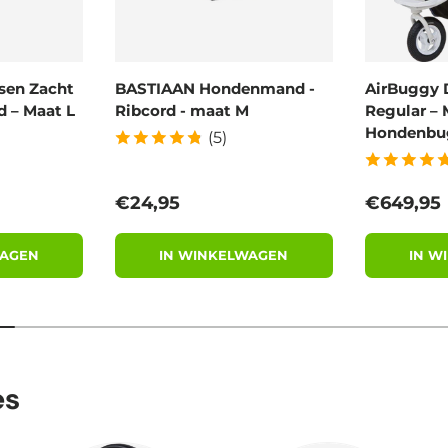
sen Zacht
BASTIAAN Hondenmand -
AirBuggy 
 – Maat L
Ribcord - maat M
Regular – 
Hondenbu
(5)
Reguliere prijs
Reguliere
€24,95
€649,95
WAGEN
IN WINKELWAGEN
IN W
es