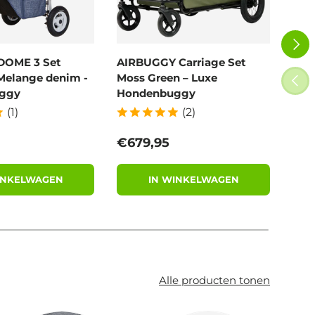
VOLG
DOME 3 Set
AIRBUGGY Carriage Set
Poe
Melange denim -
Moss Green – Luxe
100
VORI
ggy
Hondenbuggy
afb
(1)
(2)
 prijs
Reguliere prijs
Reg
€679,95
€9,
INKELWAGEN
IN WINKELWAGEN
Alle producten tonen