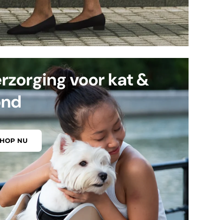
rzorging voor kat &
ond
SHOP NU