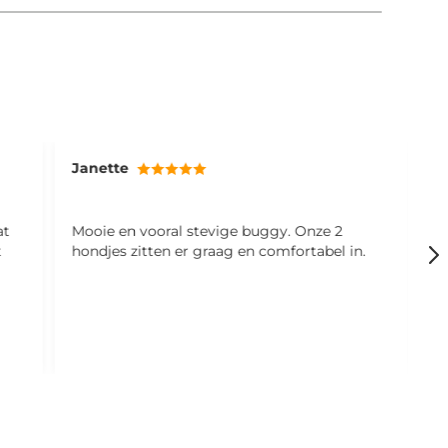
Janette
M
at
Mooie en vooral stevige buggy. Onze 2
S
t
hondjes zitten er graag en comfortabel in.
f