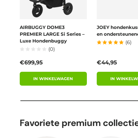
AIRBUGGY DOME3
JOEY hondenkus
PREMIER LARGE Si Series –
en ondersteunend
Luxe Hondenbuggy
(6)
(0)
Reguliere prijs
Reguliere prijs
€699,95
€44,95
IN WINKELWAGEN
IN WINKEL
Favoriete premium collecti