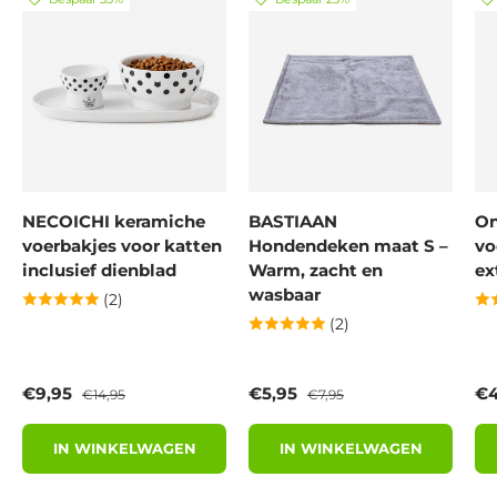
NECOICHI keramiche
BASTIAAN
On
voerbakjes voor katten
Hondendeken maat S –
vo
inclusief dienblad
Warm, zacht en
ex
wasbaar
(2)
(2)
Verkoopprijs
Reguliere prijs
Verkoopprijs
Reguliere prijs
Ve
€9,95
€5,95
€4
€14,95
€7,95
IN WINKELWAGEN
IN WINKELWAGEN