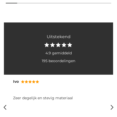
Uitstekend
4.9 gemiddeld
195 beoordelingen
RB
Fijne poepzakjes: makkelijk vast te pakken en
rollen goed uit. Het grote formaat is ideaal voor
twee grote boodschappen van onze honden. Ook
snel geleverd, helemaal top!