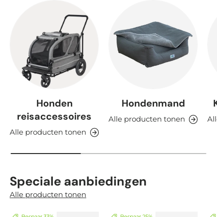
Honden
Hondenmand
reisaccessoires
Alle producten tonen
Al
Alle producten tonen
Speciale aanbiedingen
Alle producten tonen
Bespaar 33%
Bespaar 25%