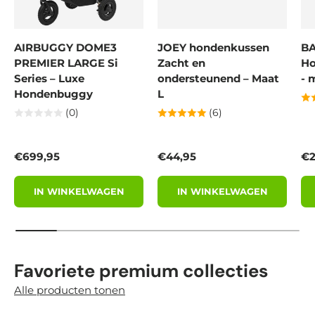
AIRBUGGY DOME3
JOEY hondenkussen
BA
PREMIER LARGE Si
Zacht en
Ho
Series – Luxe
ondersteunend – Maat
- 
Hondenbuggy
L
(0)
(6)
Reguliere prijs
Reguliere prijs
Re
€699,95
€44,95
€2
IN WINKELWAGEN
IN WINKELWAGEN
Favoriete premium collecties
Alle producten tonen