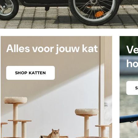
Alles voor jouw kat
Ve
h
SHOP KATTEN