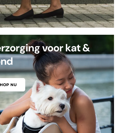
rzorging voor kat &
ond
SHOP NU