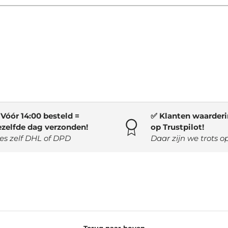
Vóór 14:00 besteld =
✅ Klanten waarderin
ezelfde dag verzonden!
op Trustpilot!
es zelf DHL of DPD
Daar zijn we trots op
Terug naar boven