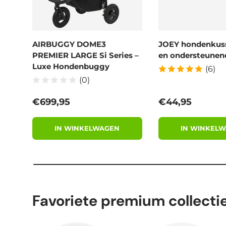
AIRBUGGY DOME3
JOEY hondenkus
PREMIER LARGE Si Series –
en ondersteunend
Luxe Hondenbuggy
(6)
(0)
Reguliere prijs
Reguliere prijs
€699,95
€44,95
IN WINKELWAGEN
IN WINKEL
Favoriete premium collecti