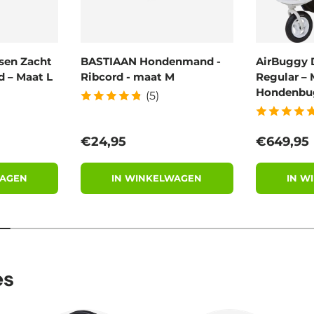
sen Zacht
BASTIAAN Hondenmand -
AirBuggy 
 – Maat L
Ribcord - maat M
Regular – 
Hondenbu
(5)
Reguliere prijs
Reguliere
€24,95
€649,95
WAGEN
IN WINKELWAGEN
IN W
es