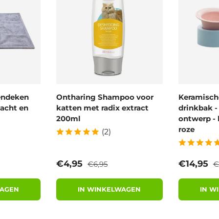
endeken
Ontharing Shampoo voor
Keramische
acht en
katten met radix extract
drinkbak 
200ml
ontwerp - 
roze
(2)
prijs
Reguliere prijs
R
Verkoopprijs
Verkoopp
€4,95
€14,95
€6,95
€
WAGEN
IN WINKELWAGEN
IN W