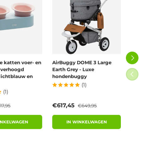
VOLG
 katten voer- en
AirBuggy DOME 3 Large
Air
- verhoogd
Earth Grey - Luxe
Blo
VORI
lichtblauw en
hondenbuggy
wan
(1)
(1)
eguliere prijs
Reguliere prijs
rijs
Verkoopprijs
Ver
€617,45
€6
17,95
€649,95
INKELWAGEN
IN WINKELWAGEN