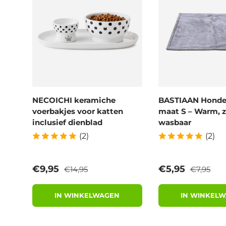
NECOICHI keramiche
BASTIAAN Hond
voerbakjes voor katten
maat S – Warm, z
inclusief dienblad
wasbaar
(2)
(2)
Reguliere prijs
Reguliere 
Verkoopprijs
Verkoopprijs
€9,95
€5,95
€14,95
€7,95
IN WINKELWAGEN
IN WINKEL