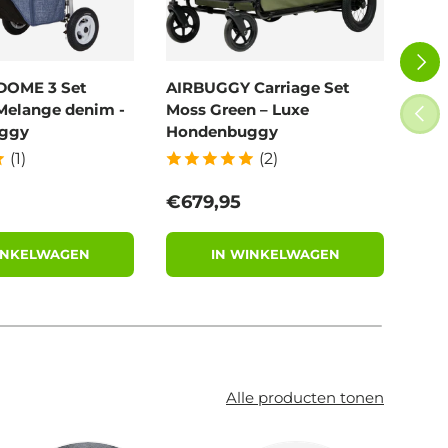
VOLG
DOME 3 Set
AIRBUGGY Carriage Set
Poe
Melange denim -
Moss Green – Luxe
100
VORI
ggy
Hondenbuggy
afb
(1)
(2)
 prijs
Reguliere prijs
Reg
€679,95
€11
INKELWAGEN
IN WINKELWAGEN
Alle producten tonen