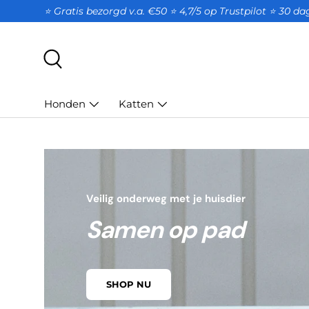
⭐ Gratis bezorgd v.a. €50 ⭐ 4,7/5 op Trustpilot ⭐️ 30 d
GA NAAR INHOUD
Zoeken
Honden
Katten
Veilig onderweg met je huisdier
Samen op pad
SHOP NU