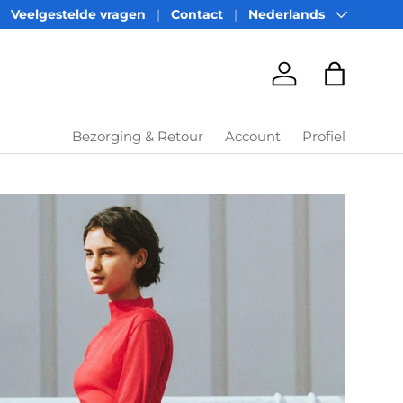
Taal
Veelgestelde vragen
Contact
Nederlands
Account
Tas
Bezorging & Retour
Account
Profiel