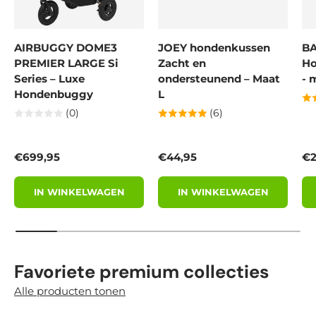
AIRBUGGY DOME3
JOEY hondenkussen
BA
PREMIER LARGE Si
Zacht en
Ho
Series – Luxe
ondersteunend – Maat
- 
Hondenbuggy
L
(0)
(6)
Reguliere prijs
Reguliere prijs
Re
€699,95
€44,95
€2
IN WINKELWAGEN
IN WINKELWAGEN
Favoriete premium collecties
Alle producten tonen