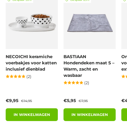
NECOICHI keramiche
BASTIAAN
On
voerbakjes voor katten
Hondendeken maat S –
vo
inclusief dienblad
Warm, zacht en
ex
wasbaar
(2)
(2)
Verkoopprijs
Reguliere prijs
Verkoopprijs
Reguliere prijs
Ve
€9,95
€5,95
€4
€14,95
€7,95
IN WINKELWAGEN
IN WINKELWAGEN