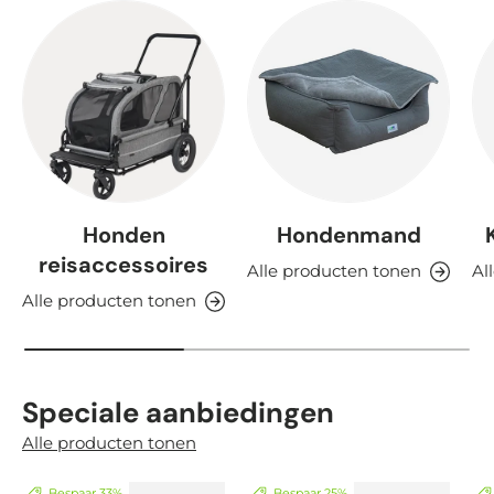
Honden
Hondenmand
reisaccessoires
Alle producten tonen
Al
Alle producten tonen
Speciale aanbiedingen
Alle producten tonen
Bespaar 33%
Bespaar 25%