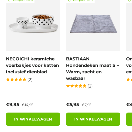
NECOICHI keramiche
BASTIAAN
On
voerbakjes voor katten
Hondendeken maat S –
vo
inclusief dienblad
Warm, zacht en
ex
wasbaar
(2)
(2)
Verkoopprijs
Reguliere prijs
Verkoopprijs
Reguliere prijs
Ve
€9,95
€5,95
€4
€14,95
€7,95
IN WINKELWAGEN
IN WINKELWAGEN