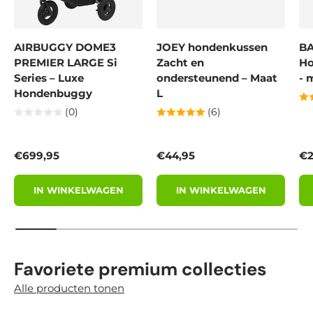
AIRBUGGY DOME3
JOEY hondenkussen
BA
PREMIER LARGE Si
Zacht en
Ho
Series – Luxe
ondersteunend – Maat
- 
Hondenbuggy
L
(0)
(6)
Reguliere prijs
Reguliere prijs
Re
€699,95
€44,95
€2
IN WINKELWAGEN
IN WINKELWAGEN
Favoriete premium collecties
Alle producten tonen