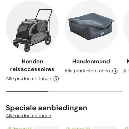
Honden
Hondenmand
reisaccessoires
Alle producten tonen
Al
Alle producten tonen
Speciale aanbiedingen
Alle producten tonen
Bespaar 33%
Bespaar 25%