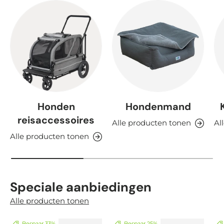
Honden
Hondenmand
reisaccessoires
Alle producten tonen
Al
Alle producten tonen
Speciale aanbiedingen
Alle producten tonen
Bespaar 33%
Bespaar 25%