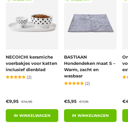
NECOICHI keramiche
BASTIAAN
On
voerbakjes voor katten
Hondendeken maat S –
vo
inclusief dienblad
Warm, zacht en
ex
wasbaar
(2)
(2)
Verkoopprijs
Reguliere prijs
Verkoopprijs
Reguliere prijs
Ve
€9,95
€5,95
€4
€14,95
€7,95
IN WINKELWAGEN
IN WINKELWAGEN