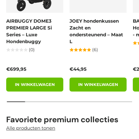
AIRBUGGY DOME3
JOEY hondenkussen
BA
PREMIER LARGE Si
Zacht en
Ho
Series – Luxe
ondersteunend – Maat
- 
Hondenbuggy
L
(0)
(6)
Reguliere prijs
Reguliere prijs
Re
€699,95
€44,95
€2
IN WINKELWAGEN
IN WINKELWAGEN
Favoriete premium collecties
Alle producten tonen