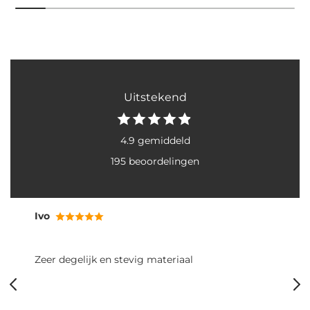
Uitstekend
4.9 gemiddeld
195 beoordelingen
RB
Fijne poepzakjes: makkelijk vast te pakken en
rollen goed uit. Het grote formaat is ideaal voor
twee grote boodschappen van onze honden. Ook
snel geleverd, helemaal top!