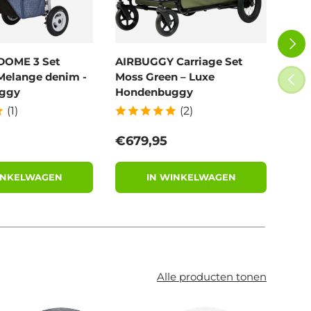
VOLG
DOME 3 Set
AIRBUGGY Carriage Set
Poe
Melange denim -
Moss Green – Luxe
100
VORI
ggy
Hondenbuggy
afb
(1)
(2)
 prijs
Reguliere prijs
Reg
€679,95
€11
INKELWAGEN
IN WINKELWAGEN
Alle producten tonen