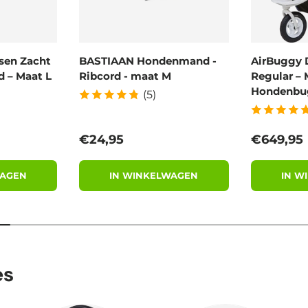
sen Zacht
BASTIAAN Hondenmand -
AirBuggy 
 – Maat L
Ribcord - maat M
Regular – 
Hondenbu
(5)
Reguliere prijs
Reguliere
€24,95
€649,95
WAGEN
IN WINKELWAGEN
IN W
es