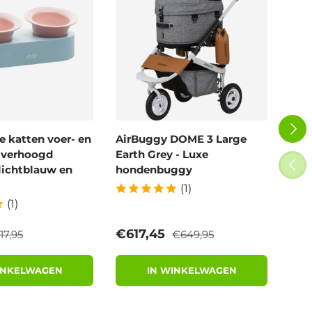
VOLG
 katten voer- en
AirBuggy DOME 3 Large
Air
- verhoogd
Earth Grey - Luxe
Blo
VORI
lichtblauw en
hondenbuggy
wan
(1)
(1)
eguliere prijs
Reguliere prijs
rijs
Verkoopprijs
Ver
€617,45
€6
17,95
€649,95
INKELWAGEN
IN WINKELWAGEN