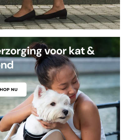
rzorging voor kat &
ond
SHOP NU