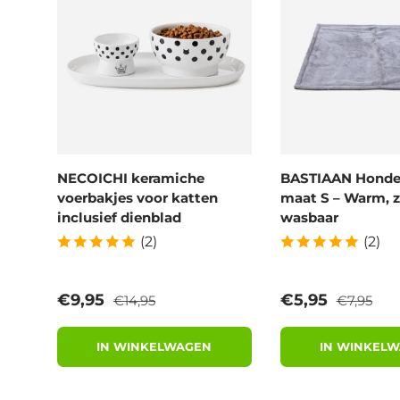
NECOICHI keramiche
BASTIAAN Hond
voerbakjes voor katten
maat S – Warm, z
inclusief dienblad
wasbaar
(2)
(2)
Reguliere prijs
Reguliere 
Verkoopprijs
Verkoopprijs
€9,95
€5,95
€14,95
€7,95
IN WINKELWAGEN
IN WINKEL