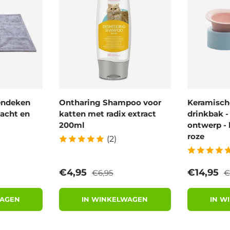
endeken
Ontharing Shampoo voor
Keramische
acht en
katten met radix extract
drinkbak 
200ml
ontwerp - 
roze
(2)
prijs
Reguliere prijs
R
Verkoopprijs
Verkoopp
€4,95
€14,95
€6,95
€
WAGEN
IN WINKELWAGEN
IN W