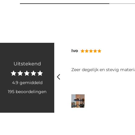
Ivo
RB
Uitstekend
Zeer degelijk en stevig materiaal
Fijne po
rollen g
voor tw
4.9 gemiddeld
honden.
195 beoordelingen