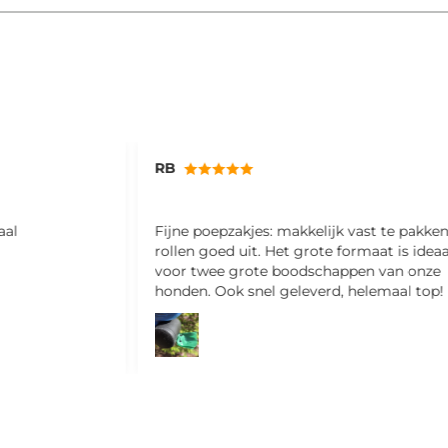
Miriam
epzakjes: makkelijk vast te pakken en
Ik ben hier erg bli
oed uit. Het grote formaat is ideaal
ruikt ook nog lekke
ee grote boodschappen van onze
 Ook snel geleverd, helemaal top!