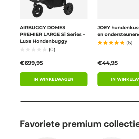
AIRBUGGY DOME3
JOEY hondenkus
PREMIER LARGE Si Series –
en ondersteunend
Luxe Hondenbuggy
(6)
(0)
Reguliere prijs
Reguliere prijs
€699,95
€44,95
IN WINKELWAGEN
IN WINKEL
Favoriete premium collecti