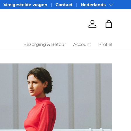
Taal
Veelgestelde vragen
Contact
Nederlands
Account
Tas
Bezorging & Retour
Account
Profiel