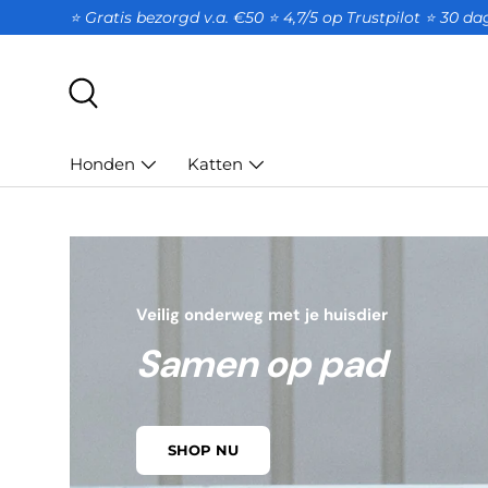
⭐ Gratis bezorgd v.a. €50 ⭐ 4,7/5 op Trustpilot ⭐️ 30 d
GA NAAR INHOUD
Zoeken
Honden
Katten
Veilig onderweg met je huisdier
Samen op pad
SHOP NU